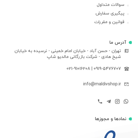
سوالات متداول
پیگیری سفارش
قوانین و مقررات
آدرس ما
تهران - حسن آباد - خیابان امام خمینی - نرسیده به خیابان
شیخ هادی - شرکت بازرگانی مالدیو شاپ
021-91016208
|
0919-5476707
info@maldivshop.ir
نمادها و مجوزها