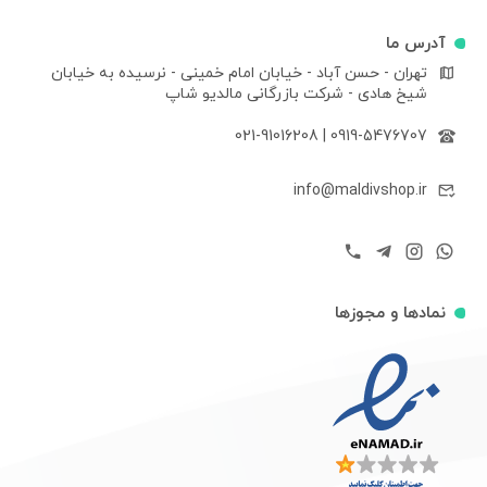
آدرس ما
تهران - حسن آباد - خیابان امام خمینی - نرسیده به خیابان
شیخ هادی - شرکت بازرگانی مالدیو شاپ
021-91016208
|
0919-5476707
info@maldivshop.ir
نمادها و مجوزها