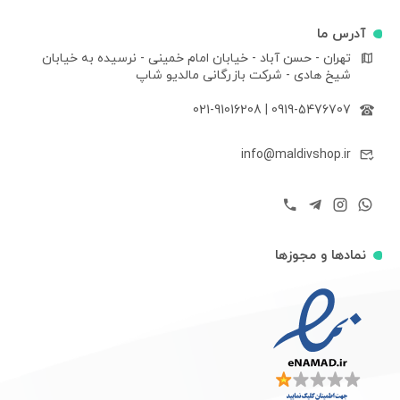
آدرس ما
تهران - حسن آباد - خیابان امام خمینی - نرسیده به خیابان
شیخ هادی - شرکت بازرگانی مالدیو شاپ
021-91016208
|
0919-5476707
info@maldivshop.ir
نمادها و مجوزها