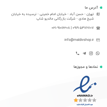
آدرس ما
تهران - حسن آباد - خیابان امام خمینی - نرسیده به خیابان
شیخ هادی - شرکت بازرگانی مالدیو شاپ
021-91016208
|
0919-5476707
info@maldivshop.ir
نمادها و مجوزها