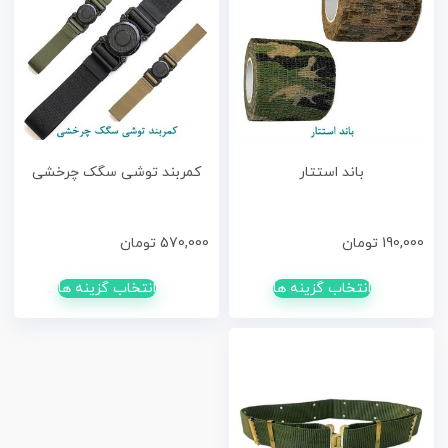
باند استتار
کمربند توشی سگک چرخشی
190,000
تومان
570,000
تومان
انتخاب گزینه ها
انتخاب گزینه ها