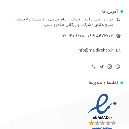
آدرس ما
تهران - حسن آباد - خیابان امام خمینی - نرسیده به خیابان
شیخ هادی - شرکت بازرگانی مالدیو شاپ
021-91016208
|
0919-5476707
info@maldivshop.ir
نمادها و مجوزها