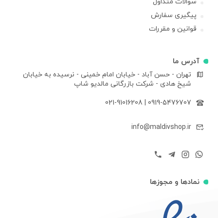
سوالات متداول
پیگیری سفارش
قوانین و مقررات
آدرس ما
تهران - حسن آباد - خیابان امام خمینی - نرسیده به خیابان
شیخ هادی - شرکت بازرگانی مالدیو شاپ
021-91016208
|
0919-5476707
info@maldivshop.ir
نمادها و مجوزها