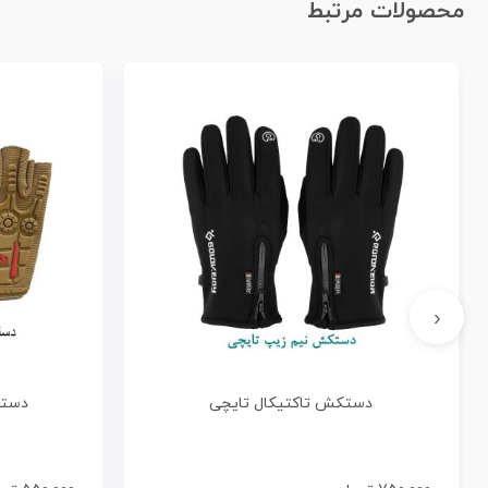
محصولات مرتبط
‹
دستکش تاکتیکال تایچی
دستک