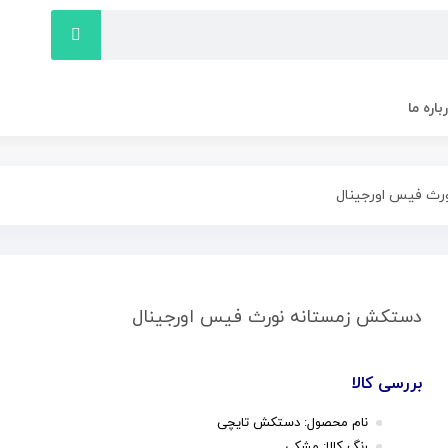
باره ما
رث فیس اورجینال
دستکش زمستانه نورث فیس اورجینال
بررسی کالا
نام محصول: دستکش تایچی
رنگ کالا: مشکی