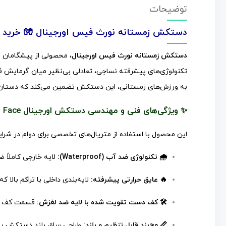
توضیحات
دستکش زمستانه نورث فیس اورجینال 🧤 خرید 
دستکش زمستانه نورث فیس اورجینال
، محصولی از پیشگامان ت
تکنولوژی‌های پیشرفته نساجی، تعادلی بی‌نظیر میان گرمایش فوق
به ورزش‌های زمستانی، این دستکش تضمین می‌کند که دستان ش
✨ ویژگی‌های فنی و مهندسی دستکش اورجینال The North Face
این محصول با استفاده از متریال‌های تخصصی برای دوام در شر
🌧️ تکنولوژی ضد آب (Waterproof):
لایه خارجی کاملاً 
🔥 عایق حرارتی پیشرفته:
لایه‌بندی داخلی با تراکم بالا
🛠️ کف دست تقویت شده با لایه ضد لغزش:
قسمت کف دست
📏 مچ‌بند قابل تنظیم و بلند:
طراحی ساق بلند دستکش به ه