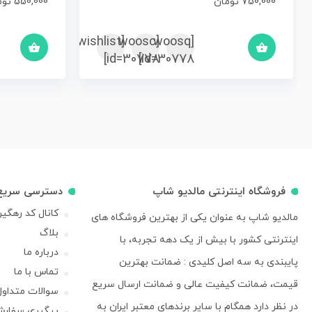
750,000
تومان
550,000
توم
[woosc
[yith_wcwl_add_to_wishlist]
[woosq
id=30778]
id=30778]
فروشگاه اینترنتی مالدیو شاپ
دسترسی سریع
کانال کد رهگی
مالدیو شاپ به عنوان یکی از بهترین فروشگاه های
بلاگ
اینترنتی کشور با بیش از یک دهه تجربه، با
درباره ما
پایبندی به سه اصل کلیدی : ضمانت بهترین
تماس با ما
قیمت، ضمانت کیفیت عالی و ضمانت ارسال سریع
سوالات متداول
در نظر دارد همگام با سایر برندهای معتبر ایران به
پیگیری سفار