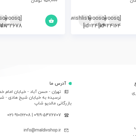
ان
950,000
تومان
sc
[woosq
[woosc
[yith_wcwl_add_to_wishlist]
[woosq
78]
id=32678]
id=24164]
id=24164]
آدرس ما
تهران - حسن آباد - خیابان امام خم
ری
نرسیده به خیابان شیخ هادی - ش
بازرگانی مالدیو شاپ
021-91016208
|
0919-5476707
info@maldivshop.ir
ش