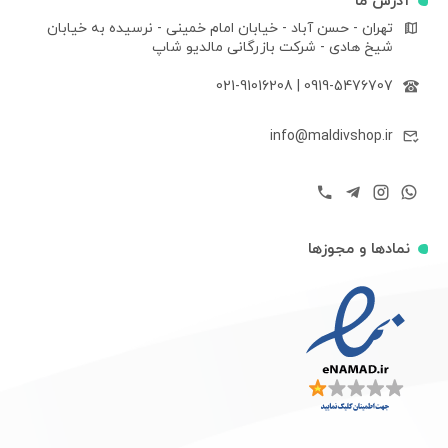
آدرس ما
تهران - حسن آباد - خیابان امام خمینی - نرسیده به خیابان
شیخ هادی - شرکت بازرگانی مالدیو شاپ
021-91016208
|
0919-5476707
info@maldivshop.ir
نمادها و مجوزها