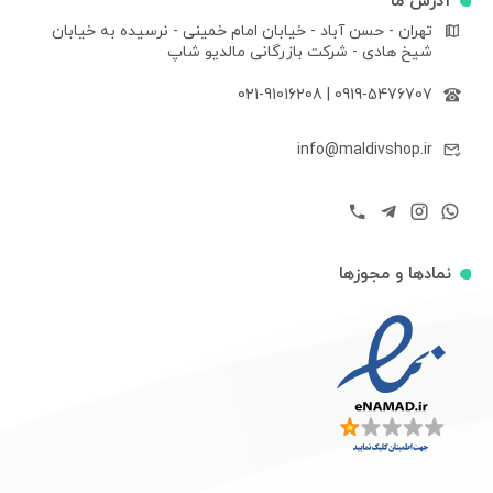
آدرس ما
تهران - حسن آباد - خیابان امام خمینی - نرسیده به خیابان
شیخ هادی - شرکت بازرگانی مالدیو شاپ
021-91016208
|
0919-5476707
info@maldivshop.ir
نمادها و مجوزها