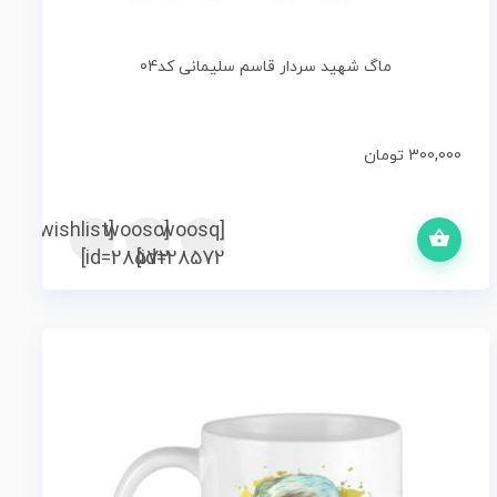
ماگ شهید سردار قاسم سلیمانی کد04
300,000
تومان
رید
[woosc
[yith_wcwl_add_to_wishlist]
[woosq
id=28572]
id=28572]