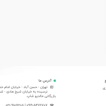
آدرس ما
تهران - حسن آباد - خیابان امام خم
ری
نرسیده به خیابان شیخ هادی - ش
بازرگانی مالدیو شاپ
021-91016208
|
0919-5476707