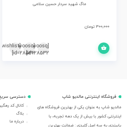
ماگ شهید سردار حسین سلامی
300,000
تومان
بد خرید
[woosc
[yith_wcwl_add_to_wishlist]
[woosq
id=28532]
id=28532]
فروشگاه اینترنتی مالدیو شاپ
دسترسی سریع
کانال کد رهگی
مالدیو شاپ به عنوان یکی از بهترین فروشگاه های
بلاگ
اینترنتی کشور با بیش از یک دهه تجربه، با
درباره ما
پایبندی به سه اصل کلیدی : ضمانت بهترین