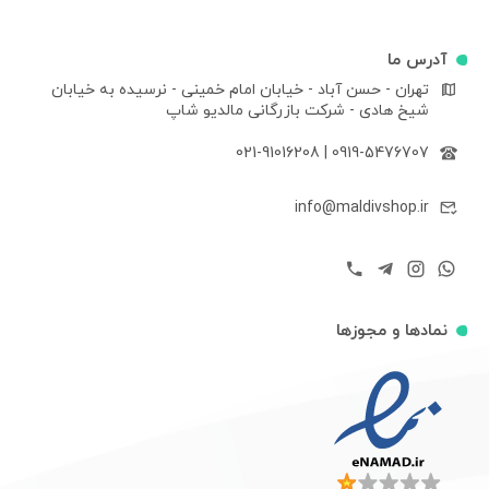
آدرس ما
تهران - حسن آباد - خیابان امام خمینی - نرسیده به خیابان
شیخ هادی - شرکت بازرگانی مالدیو شاپ
021-91016208
|
0919-5476707
info@maldivshop.ir
نمادها و مجوزها