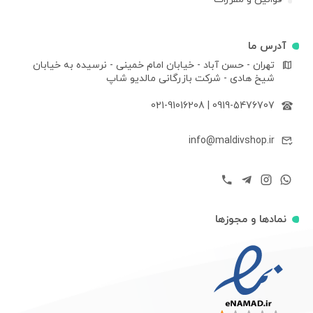
آدرس ما
تهران - حسن آباد - خیابان امام خمینی - نرسیده به خیابان
شیخ هادی - شرکت بازرگانی مالدیو شاپ
021-91016208
|
0919-5476707
info@maldivshop.ir
نمادها و مجوزها