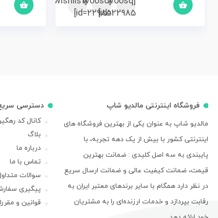
[woosc
[yith_wcwl_add_to_wishlist]
[woosq
id=22985]
id=22985]
فروشگاه اینترنتی مالدیو شاپ
دسترسی سریع
کانال کد رهگی
مالدیو شاپ به عنوان یکی از بهترین فروشگاه های
بلاگ
اینترنتی کشور با بیش از یک دهه تجربه، با
درباره ما
پایبندی به سه اصل کلیدی : ضمانت بهترین
تماس با ما
قیمت، ضمانت کیفیت عالی و ضمانت ارسال سریع
سوالات متداول
در نظر دارد همگام با سایر برندهای معتبر ایران به
پیگیری سفار
رقابت بپردازد و خدمات ارزنده‌ای را به مشتریان
قوانین و مقرر
خود ارائه دهد.