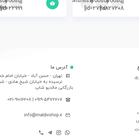
sc
[woosq
[woosc
[yith_wcwl_add_to_wishlist]
[woosq
99]
id=22999]
id=27208]
id=27208]
آدرس ما
تهران - حسن آباد - خیابان امام خم
ری
نرسیده به خیابان شیخ هادی - ش
بازرگانی مالدیو شاپ
021-91016208
|
0919-5476707
info@maldivshop.ir
ش
ات