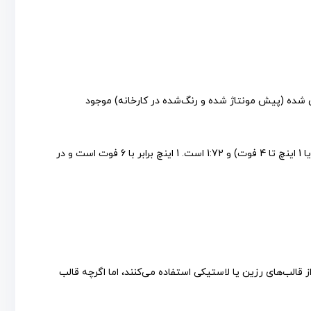
تاً در مقیاس‌های 1:144، 1:72، 1:48، 1:32 و 1:24 با مدل‌های فلزی ریخته‌گری شده (پیش مونتاژ شده و رنگ‌شده در کارخانه) موجود
این مقیاس ها تصادفی نیستند، اما معمولاً بر اساس تقسیمات امپراتوری یا متریک هستند. به عنوان مثال، مقیاس 1:48 1/4 اینچ به 1 فوت (یا 1 اینچ تا 4 فوت) و 1:72 است. 1 اینچ برابر با 6 فوت است و در
ز قالب‌های رزین یا لاستیکی استفاده می‌کنند، اما اگرچه قالب