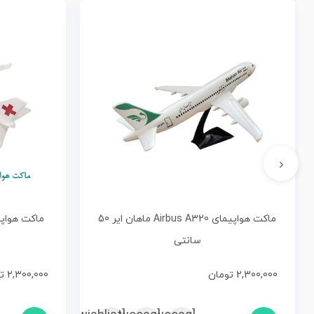
‹
ماکت هواپیمای Airbus A320 ماهان ایر 50
سانتی
2,300,000
تومان
2,300,000
ت