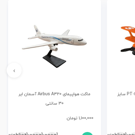
›
ماکت هواپیمای دوبال ملخی PT-17 سایز
ماکت هواپیمای Airbus A320 آسمان ایر
30 سانتی
1,100,000
تومان