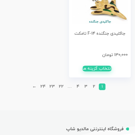
جاکلیدی جنگنده F-14 تامکت
130,000
تومان
انتخاب گزینه ها
←
24
23
22
…
4
3
2
1
فروشگاه اینترنتی مالدیو شاپ