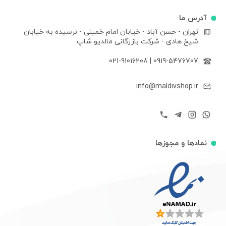
آدرس ما
تهران - حسن آباد - خیابان امام خمینی - نرسیده به خیابان
شیخ هادی - شرکت بازرگانی مالدیو شاپ
021-91016208
|
0919-5476707
info@maldivshop.ir
نمادها و مجوزها