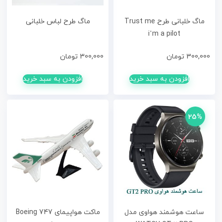
ماگ خلبانی طرح Trust me
ماگ طرح لباس خلبانی
i’m a pilot
300,000
تومان
300,000
تومان
افزودن به سبد خرید
افزودن به سبد خرید
25%
ساعت هوشمند هواوی مدل
ماکت هواپیمای Boeing 747