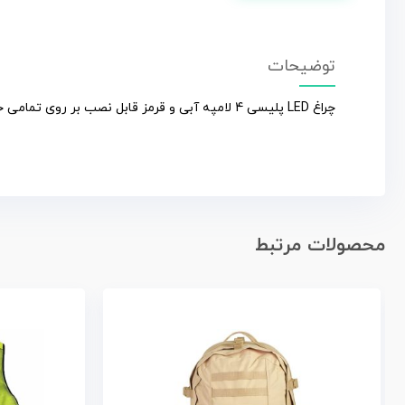
توضیحات
چراغ LED پلیسی 4 لامپه آبی و قرمز قابل نصب بر روی تمامی خودروها و تامین برق از طریق فندکی ماشین دارای نور بسیار قوی.
محصولات مرتبط