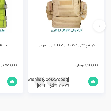
‹
کوله پشتی تاکتیکال 45 لیتری محرمی
جلیقه
1,900,000
تومان
550,000
توم
[woosc
[yith_wcwl_add_to_wishlist]
[woosq
id=23879]
id=23879]