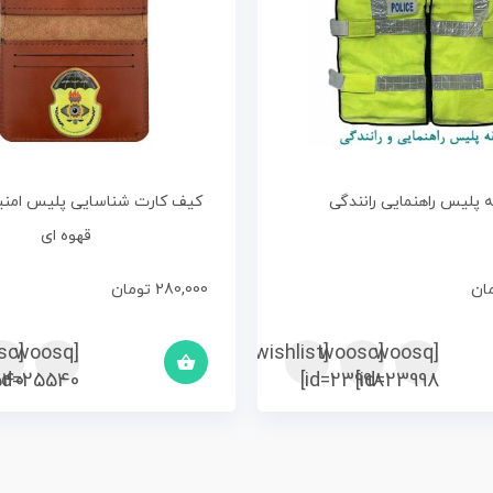
 پلیس راهنمایی رانندگی
کیف کارت شناسایی پلیس امن
قهوه ای
ان
280,000
تومان
sc
[woosq
[woosc
[yith_wcwl_add_to_wishlist]
[woosq
40]
id=25540]
id=23998]
id=23998]