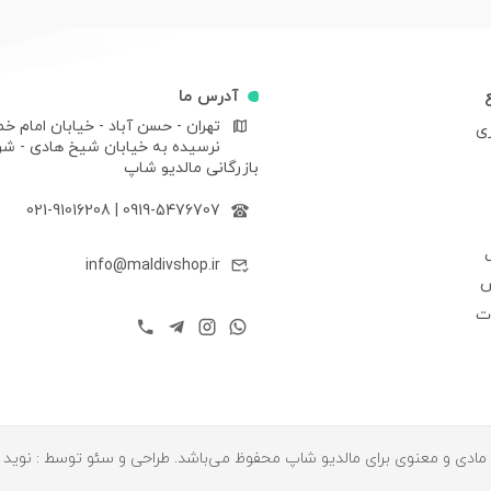
آدرس ما
تهران - حسن آباد - خیابان امام خم
ری
نرسیده به خیابان شیخ هادی - ش
بازرگانی مالدیو شاپ
021-91016208
|
0919-5476707
info@maldivshop.ir
ش
ات
ادی و معنوی برای مالدیو شاپ محفوظ می‌باشد. طراحی و سئو توسط : نوید 