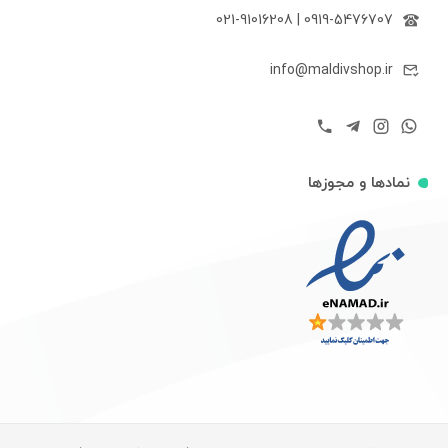
021-91016208
|
0919-5476707
info@maldivshop.ir
نمادها و مجوزها