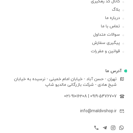
کانال کد رهگیری
بلاگ
درباره ما
تماس با ما
سوالات متداول
پیگیری سفارش
قوانین و مقررات
آدرس ما
تهران - حسن آباد - خیابان امام خمینی - نرسیده به خیابان
شیخ هادی - شرکت بازرگانی مالدیو شاپ
021-91016208
|
0919-5476707
info@maldivshop.ir