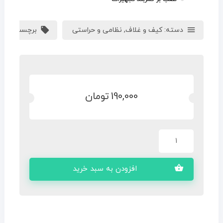
دسته:
کیف و غلاف
,
نظامی و حراستی
برچسب:
جاکل
190,000
تومان
افزودن به سبد خرید