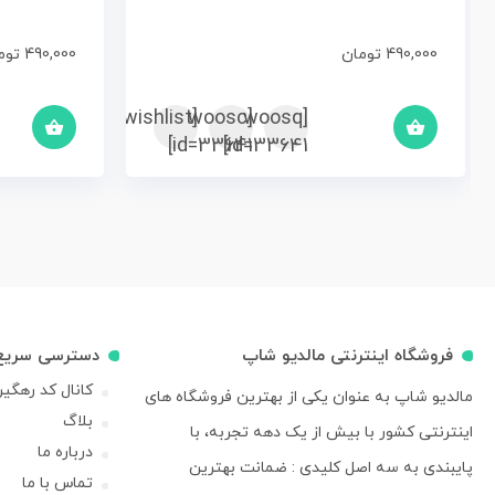
490,000
تومان
490,000
توم
[woosc
[yith_wcwl_add_to_wishlist]
[woosq
id=33641]
id=33641]
فروشگاه اینترنتی مالدیو شاپ
دسترسی سریع
کانال کد رهگی
مالدیو شاپ به عنوان یکی از بهترین فروشگاه های
بلاگ
اینترنتی کشور با بیش از یک دهه تجربه، با
درباره ما
پایبندی به سه اصل کلیدی : ضمانت بهترین
تماس با ما