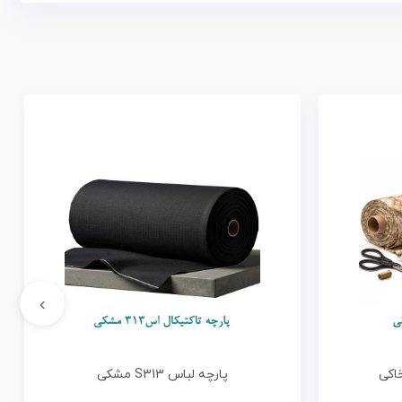
›
اکی
پارچه لباس S313 مشکی