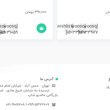
ان
490,000
تومان
sc
[woosq
[woosc
[yith_wcwl_add_to_wishlist]
[woosq
59]
id=31059]
id=33977]
id=33977]
آدرس ما
تهران - حسن آباد - خیابان امام خم
ری
نرسیده به خیابان شیخ هادی - ش
بازرگانی مالدیو شاپ
021-91016208
|
0919-5476707