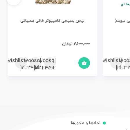
نی سوت)
لباس بسیجی کامپیوتر خاکی عملیاتی
2,600,000
تومان
[woosc
[yith_wcwl_add_to_wishlist]
[woosq
[woo
[yith_wcwl_add_to_wishlist]
id=24512]
id=24512]
id=320
نمادها و مجوزها