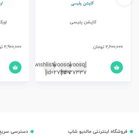
کاپشن پلیسی
اورک
2,600,000
تومان
2,900,000
تو
[woosc
[yith_wcwl_add_to_wishlist]
[woosq
id=27337]
id=27337]
فروشگاه اینترنتی مالدیو شاپ
دسترسی سریع