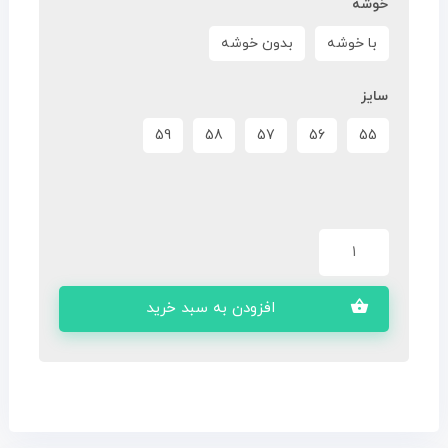
خوشه
با خوشه
بدون خوشه
سایز
59
58
57
56
55
افزودن به سبد خرید