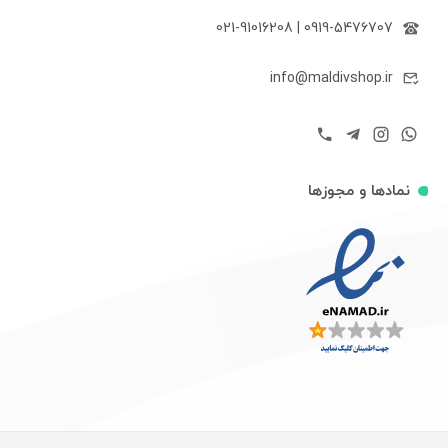
021-91016208
|
0919-5476707
info@maldivshop.ir
نمادها و مجوزها