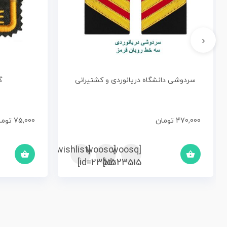
‹
سردوشی دانشگاه دریانوردی و کشتیرانی
گ
470,000
تومان
75,000
توما
[woosc
[yith_wcwl_add_to_wishlist]
[woosq
id=23515]
id=23515]