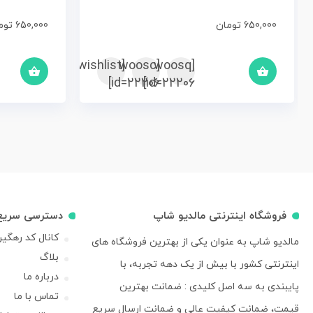
650,000
تومان
650,000
توم
[woosc
[yith_wcwl_add_to_wishlist]
[woosq
id=22206]
id=22206]
فروشگاه اینترنتی مالدیو شاپ
دسترسی سریع
کانال کد رهگی
مالدیو شاپ به عنوان یکی از بهترین فروشگاه های
بلاگ
اینترنتی کشور با بیش از یک دهه تجربه، با
درباره ما
پایبندی به سه اصل کلیدی : ضمانت بهترین
تماس با ما
قیمت، ضمانت کیفیت عالی و ضمانت ارسال سریع