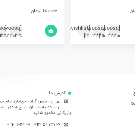
ان
650,000
تومان
sc
[woosq
[woosc
[yith_wcwl_add_to_wishlist]
[woosq
35]
id=22035]
id=22210]
id=22210]
آدرس ما
تهران - حسن آباد - خیابان امام خم
ری
نرسیده به خیابان شیخ هادی - ش
بازرگانی مالدیو شاپ
021-91016208
|
0919-5476707