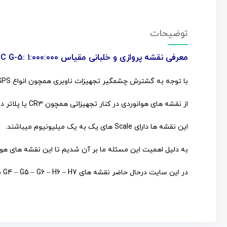
توضیحات
معرفی نقشه پروازی و خلبانی مقیاس ONC G-5: 1:000:000
با توجه به گشترش چشمگیر تجهیزات ناوبری همچون انواع GPS ها و سایز موارد مشابه اما همواره شاهد کاربرد چشمگیر نقشه های پروازی در زمینه هوانوردی هستیم.
از نقشه های هوانوردی در کنار تجهیزاتی همچون CR3 یا پلاتر در آموزشگاه های خلبانی برای تدریس به دانشجوبان خلبانی استفاده میشود.
این نقشه ها دارای Scale های یک به یک میلیونیوم میباشند.
به دلیل اهمیت این مسئله ما بر آن شدیم تا این نقشه های هوای
در این سایت درحال حاضر نقشه های G4 – G5 – G6 – H6 – H7 موچود و قابل دسترس میباشد.