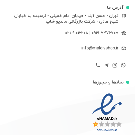
آدرس ما
تهران - حسن آباد - خیابان امام خمینی - نرسیده به خیابان
شیخ هادی - شرکت بازرگانی مالدیو شاپ
021-91016208
|
0919-5476707
info@maldivshop.ir
نمادها و مجوزها