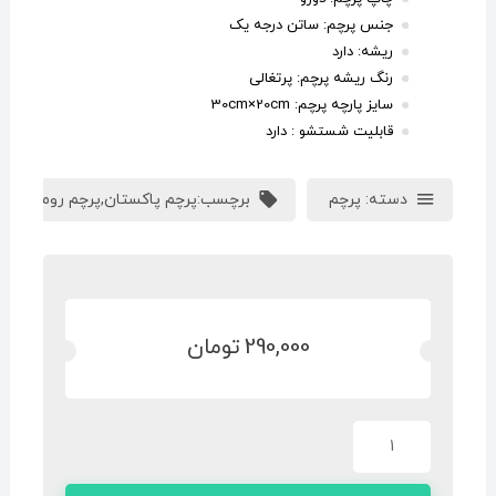
جنس پرچم: ساتن درجه یک
ریشه: دارد
رنگ ریشه پرچم: پرتغالی
سایز پارچه پرچم: 30cm×20cm
قابلیت شستشو : دارد
دسته:
پرچم
برچسب:
پرچم پاکستان
,
پرچم رومیزی
,
پر
290,000
تومان