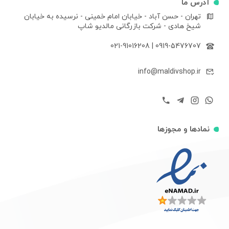
آدرس ما
تهران - حسن آباد - خیابان امام خمینی - نرسیده به خیابان
شیخ هادی - شرکت بازرگانی مالدیو شاپ
021-91016208
|
0919-5476707
info@maldivshop.ir
نمادها و مجوزها