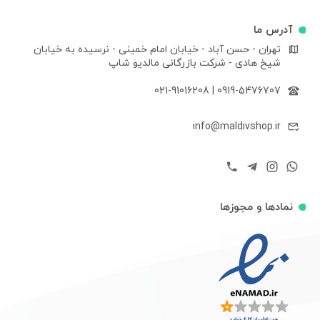
آدرس ما
تهران - حسن آباد - خیابان امام خمینی - نرسیده به خیابان
شیخ هادی - شرکت بازرگانی مالدیو شاپ
021-91016208
|
0919-5476707
info@maldivshop.ir
نمادها و مجوزها