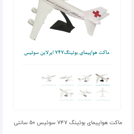
ماکت هواپیمای بوئینگ 747 سوئیس 50 سانتی