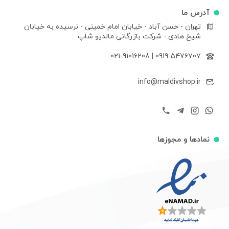
آدرس ما
تهران - حسن آباد - خیابان امام خمینی - نرسیده به خیابان
شیخ هادی - شرکت بازرگانی مالدیو شاپ
021-91016208
|
0919-5476707
info@maldivshop.ir
نمادها و مجوزها