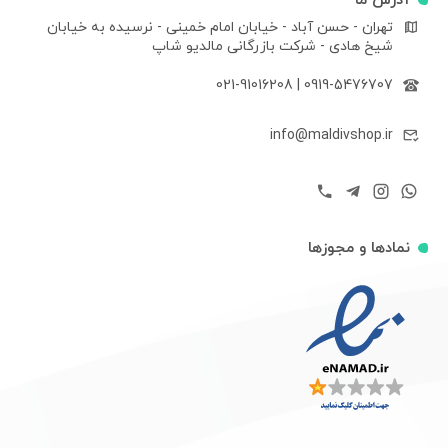
آدرس ما
تهران - حسن آباد - خیابان امام خمینی - نرسیده به خیابان
شیخ هادی - شرکت بازرگانی مالدیو شاپ
021-91016208
|
0919-5476707
info@maldivshop.ir
نمادها و مجوزها