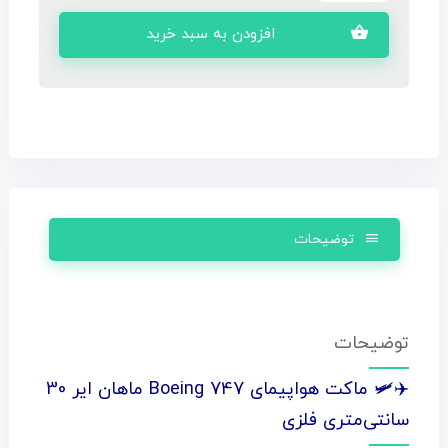
افزودن به سبد خرید
توضیحات
توضیحات
✈️🛩️ ماکت هواپیمای Boeing 747 ماهان ایر 30
سانتی‌متری فلزی