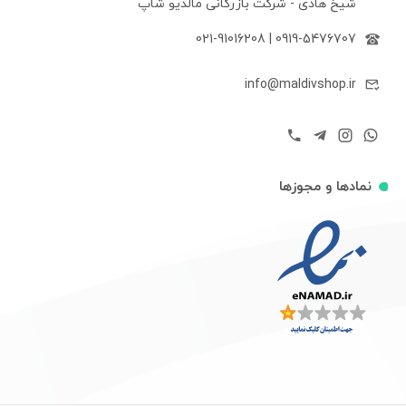
شیخ هادی - شرکت بازرگانی مالدیو شاپ
021-91016208
|
0919-5476707
info@maldivshop.ir
نمادها و مجوزها