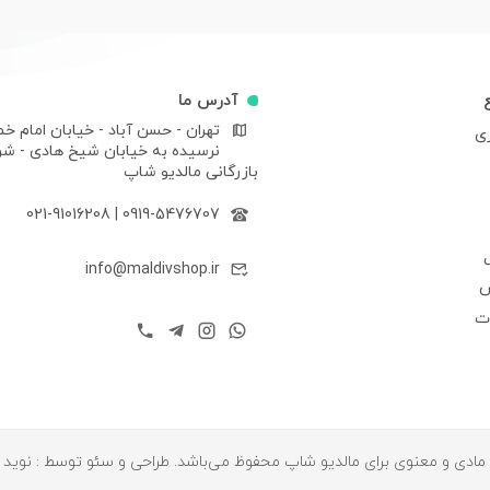
آدرس ما
تهران - حسن آباد - خیابان امام خم
ری
نرسیده به خیابان شیخ هادی - ش
بازرگانی مالدیو شاپ
021-91016208
|
0919-5476707
info@maldivshop.ir
ش
ات
ادی و معنوی برای مالدیو شاپ محفوظ می‌باشد. طراحی و سئو توسط : نوید 