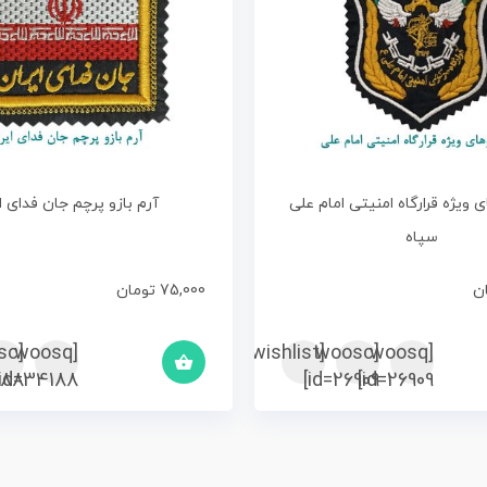
 ویژه قرارگاه امنیتی امام علی
آرم بازو پرچم جان فدای ا
سپاه
ن
75,000
تومان
sc
[woosq
[woosc
[yith_wcwl_add_to_wishlist]
[woosq
88]
id=34188]
id=26909]
id=26909]