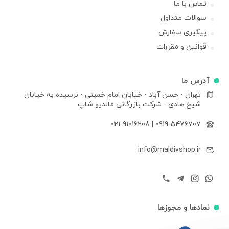
تماس با ما
سوالات متداول
پیگیری سفارش
قوانین و مقررات
آدرس ما
تهران - حسن آباد - خیابان امام خمینی - نرسیده به خیابان
شیخ هادی - شرکت بازرگانی مالدیو شاپ
021-91016208
|
0919-5476707
info@maldivshop.ir
نمادها و مجوزها