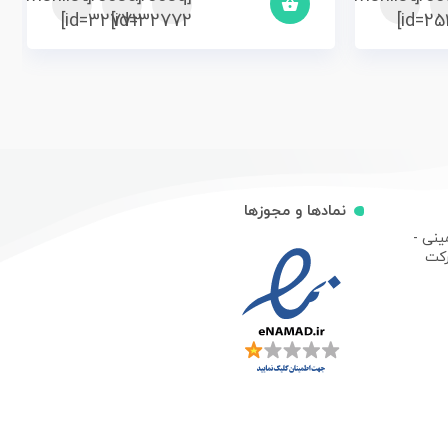
id=32772]
id=32772]
id=254
نمادها و مجوزها
ینی -
رکت