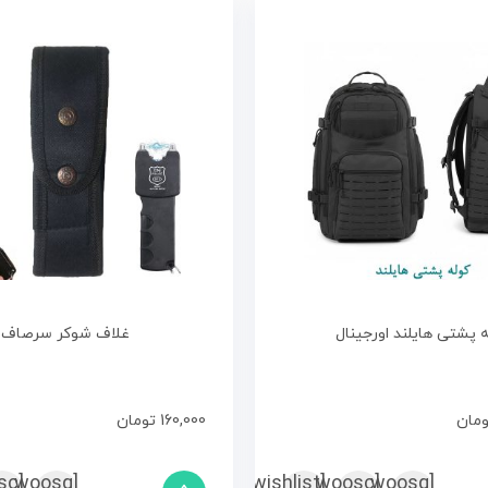
 پشتی هایلند اورجینال
غلاف شوکر سرصاف
ومان
160,000
تومان
sc
[woosq
[woosc
[yith_wcwl_add_to_wishlist]
[woosq