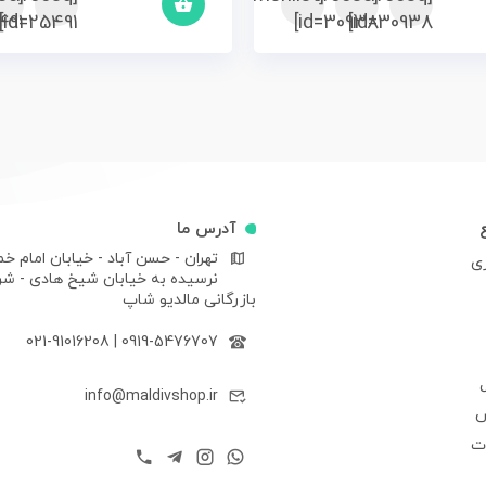
91]
id=25491]
id=30938]
id=30938]
آدرس ما
تهران - حسن آباد - خیابان امام خم
ری
نرسیده به خیابان شیخ هادی - ش
بازرگانی مالدیو شاپ
021-91016208
|
0919-5476707
info@maldivshop.ir
ش
ات