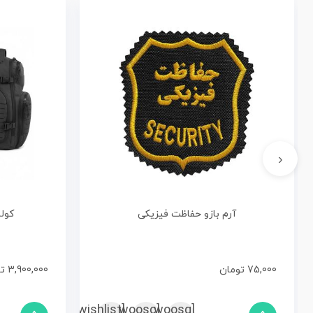
‹
آرم بازو حفاظت فیزیکی
کوله
75,000
تومان
3,900,000
ت
[woosc
[yith_wcwl_add_to_wishlist]
[woosq