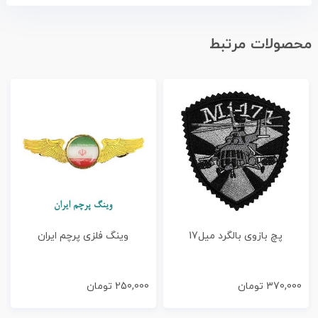
محصولات مرتبط
پچ بازوی بالگرد میل17
وینگ فلزی پرچم ایران
370,000
تومان
250,000
تومان