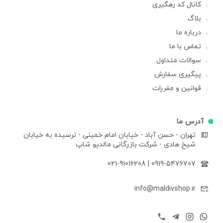
کانال کد رهگیری
بلاگ
درباره ما
تماس با ما
سوالات متداول
پیگیری سفارش
قوانین و مقررات
آدرس ما
تهران - حسن آباد - خیابان امام خمینی - نرسیده به خیابان
شیخ هادی - شرکت بازرگانی مالدیو شاپ
021-91016208
|
0919-5476707
info@maldivshop.ir