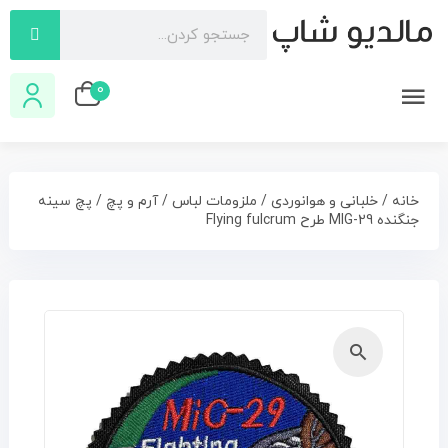
0
خانه
/
خلبانی و هوانوردی
/
ملزومات لباس
/
آرم و پچ
/ پچ سینه
جنگنده MIG-29 طرح Flying fulcrum
🔍