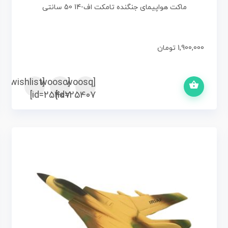
ماکت هواپیمای جنگنده تامکت اف-14 50 سانتی
1,900,000
تومان
 ها
افزودن به سبد خ
[woosc
[yith_wcwl_add_to_wishlist]
[woosq
id=25407]
id=25407]