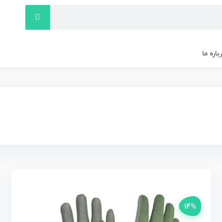
باره ما
14%