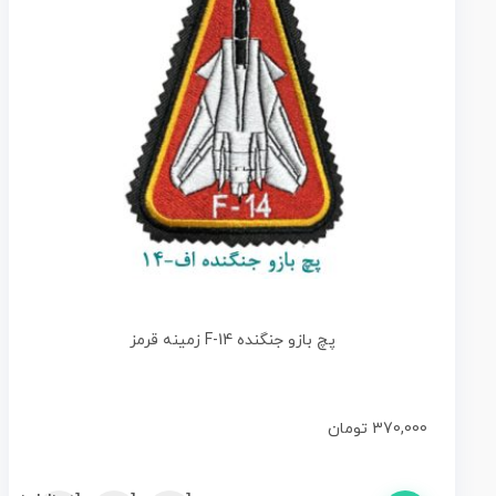
پچ بازو جنگنده F-14 زمینه قرمز
370,000
تومان