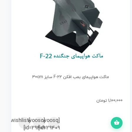
ماکت هواپیمای بمب افکن F-22 سایز 30cm
1,100,000
تومان
رید
[woosc
[yith_wcwl_add_to_wishlist]
[woosq
id=29409]
id=29409]