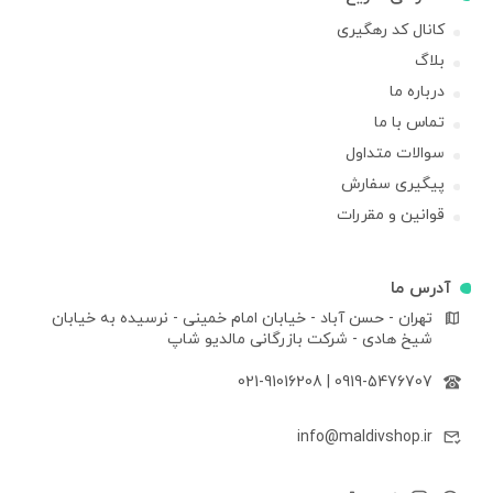
کانال کد رهگیری
بلاگ
درباره ما
تماس با ما
سوالات متداول
پیگیری سفارش
قوانین و مقررات
آدرس ما
تهران - حسن آباد - خیابان امام خمینی - نرسیده به خیابان
شیخ هادی - شرکت بازرگانی مالدیو شاپ
021-91016208
|
0919-5476707
info@maldivshop.ir