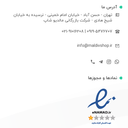
آدرس ما
تهران - حسن آباد - خیابان امام خمینی - نرسیده به خیابان
شیخ هادی - شرکت بازرگانی مالدیو شاپ
021-91016208
|
0919-5476707
info@maldivshop.ir
نمادها و مجوزها