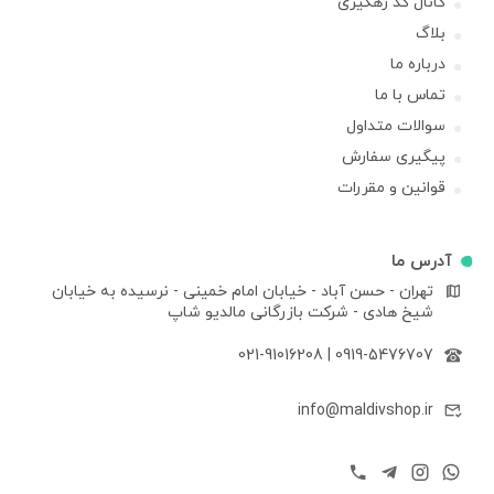
کانال کد رهگیری
بلاگ
درباره ما
تماس با ما
سوالات متداول
پیگیری سفارش
قوانین و مقررات
آدرس ما
تهران - حسن آباد - خیابان امام خمینی - نرسیده به خیابان
شیخ هادی - شرکت بازرگانی مالدیو شاپ
021-91016208
|
0919-5476707
info@maldivshop.ir