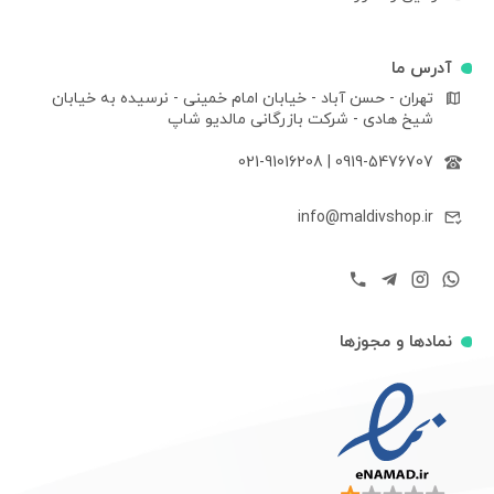
آدرس ما
تهران - حسن آباد - خیابان امام خمینی - نرسیده به خیابان
شیخ هادی - شرکت بازرگانی مالدیو شاپ
021-91016208
|
0919-5476707
info@maldivshop.ir
نمادها و مجوزها