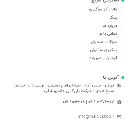
دسترسی سریع
کانال کد رهگیری
بلاگ
درباره ما
تماس با ما
سوالات متداول
پیگیری سفارش
قوانین و مقررات
آدرس ما
تهران - حسن آباد - خیابان امام خمینی - نرسیده به خیابان
شیخ هادی - شرکت بازرگانی مالدیو شاپ
021-91016208
|
0919-5476707
info@maldivshop.ir