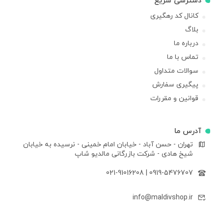
دسترسی سریع
کانال کد رهگیری
بلاگ
درباره ما
تماس با ما
سوالات متداول
پیگیری سفارش
قوانین و مقررات
آدرس ما
تهران - حسن آباد - خیابان امام خمینی - نرسیده به خیابان
شیخ هادی - شرکت بازرگانی مالدیو شاپ
021-91016208
|
0919-5476707
info@maldivshop.ir