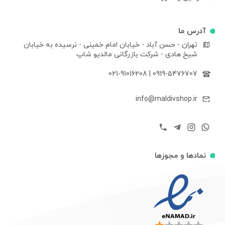
آدرس ما
تهران - حسن آباد - خیابان امام خمینی - نرسیده به خیابان
شیخ هادی - شرکت بازرگانی مالدیو شاپ
021-91016208
|
0919-5476707
info@maldivshop.ir
نمادها و مجوزها