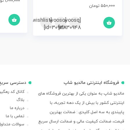
1,600,000
تو
550,000
تومان
[woosc
[yith_wcwl_add_to_wishlist]
[woosq
id=30948]
id=30948]
فروشگاه اینترنتی مالدیو شاپ
دسترسی سریع
کانال کد رهگی
مالدیو شاپ به عنوان یکی از بهترین فروشگاه های
بلاگ
اینترنتی کشور با بیش از یک دهه تجربه، با
درباره ما
پایبندی به سه اصل کلیدی : ضمانت بهترین
تماس با ما
قیمت، ضمانت کیفیت عالی و ضمانت ارسال سریع
سوالات متداول