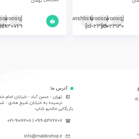
مان
1,100,000
تومان
sc
[woosq
[woosc
[yith_wcwl_add_to_wishlist]
[woosq
29]
id=30729]
id=23130]
id=23130]
آدرس ما
تهران - حسن آباد - خیابان امام خم
ری
نرسیده به خیابان شیخ هادی - ش
بازرگانی مالدیو شاپ
021-91016208
|
0919-5476707
info@maldivshop.ir