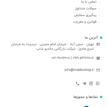
تماس با ما
سوالات متداول
پیگیری سفارش
قوانین و مقررات
آدرس ما
تهران - حسن آباد - خیابان امام خمینی - نرسیده به خیابان
شیخ هادی - شرکت بازرگانی مالدیو شاپ
021-91016208
|
0919-5476707
info@maldivshop.ir
نمادها و مجوزها