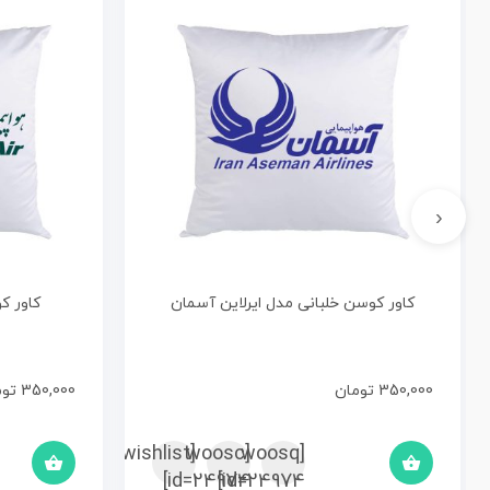
‹
کاور کوسن خلبانی مدل ایرلاین آسمان
کاور ک
350,000
تومان
350,000
توم
[woosc
[yith_wcwl_add_to_wishlist]
[woosq
id=24974]
id=24974]