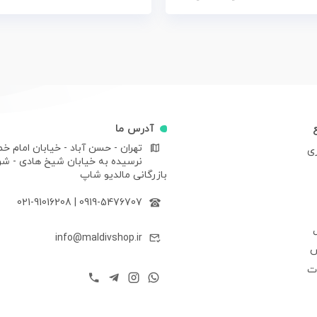
آدرس ما
تهران - حسن آباد - خیابان امام خم
ری
نرسیده به خیابان شیخ هادی - ش
بازرگانی مالدیو شاپ
021-91016208
|
0919-5476707
info@maldivshop.ir
ش
ات