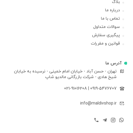
بلاگ
درباره ما
تماس با ما
سوالات متداول
پیگیری سفارش
قوانین و مقررات
آدرس ما
تهران - حسن آباد - خیابان امام خمینی - نرسیده به خیابان
شیخ هادی - شرکت بازرگانی مالدیو شاپ
021-91016208
|
0919-5476707
info@maldivshop.ir