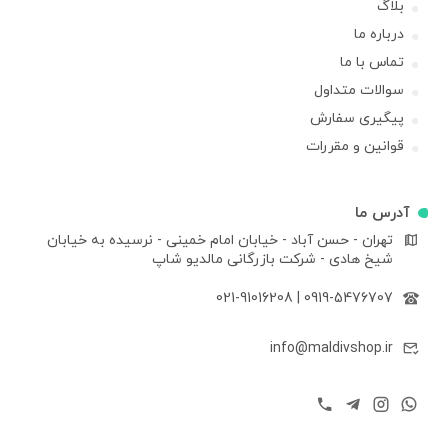
بلاگ
درباره ما
تماس با ما
سوالات متداول
پیگیری سفارش
قوانین و مقررات
آدرس ما
تهران - حسن آباد - خیابان امام خمینی - نرسیده به خیابان
شیخ هادی - شرکت بازرگانی مالدیو شاپ
021-91016208
|
0919-5476707
info@maldivshop.ir