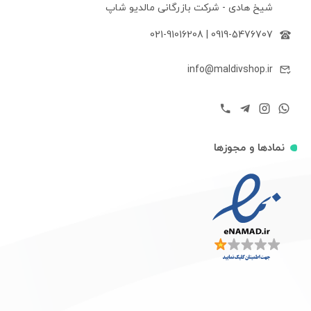
شیخ هادی - شرکت بازرگانی مالدیو شاپ
021-91016208
|
0919-5476707
info@maldivshop.ir
نمادها و مجوزها