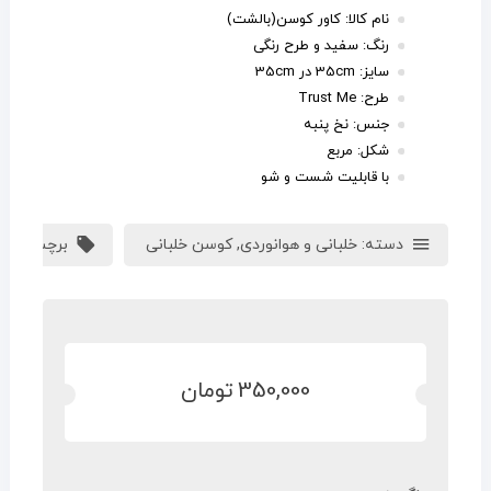
نام کالا: کاور کوسن(بالشت)
رنگ: سفید و طرح رنگی
سایز: 35cm در 35cm
طرح: Trust Me
جنس: نخ پنبه
شکل: مربع
با قابلیت شست و شو
دسته:
خلبانی و هوانوردی
,
کوسن خلبانی
برچسب:
کو
350,000
تومان