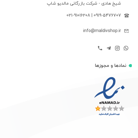
شیخ هادی - شرکت بازرگانی مالدیو شاپ
021-91016208
|
0919-5476707
info@maldivshop.ir
نمادها و مجوزها