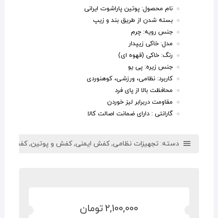
نام محصول: پوتین پاراشوت ایرانی
بسته شدن از طریق بند و زیپ
جنس رویه: چرم
مدل: خاکی زیپدار
رنگ: خاکی (قهوه ای)
جنس زیره: پی یو
کاربرد: نظامی، ورزشی، کوهنوردی
محافظت بالا از پای فرد
مقاومت دربرابر لیز خوردن
گارانتی : دارای
ضمانت اصالت کالا
دسته:
تجهیزات نظامی
,
کفش ایمنی
,
کفش و پوتین
,
کفش و پو
2,100,000
تومان