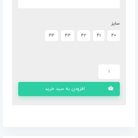
سایز
44
43
42
41
40
افزودن به سبد خرید