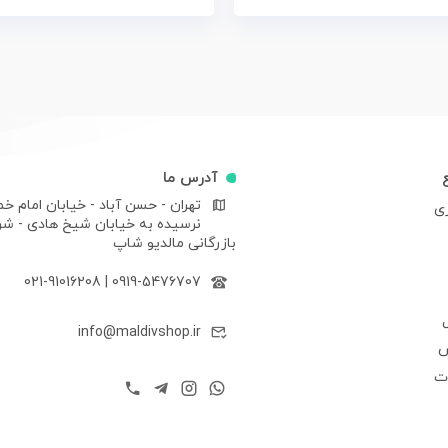
آدرس ما
تهران - حسن آباد - خیابان امام خم
ری
نرسیده به خیابان شیخ هادی - ش
بازرگانی مالدیو شاپ
021-91016208
|
0919-5476707
info@maldivshop.ir
ش
ات