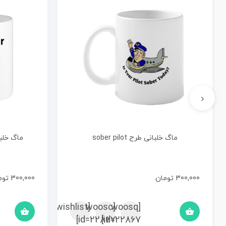
‹
ماگ خلبانی طرح sober pilot
ماگ خلبانی طرح t
300,000
تومان
300,000
توم
[woosc
[yith_wcwl_add_to_wishlist]
[woosq
id=22867]
id=22867]